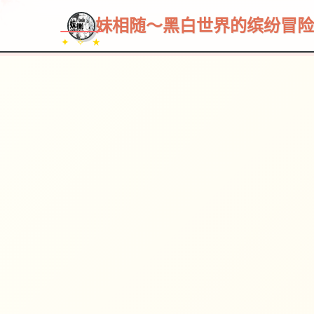
妹相随～黑白世界的缤纷冒险
✦ ✧ ★