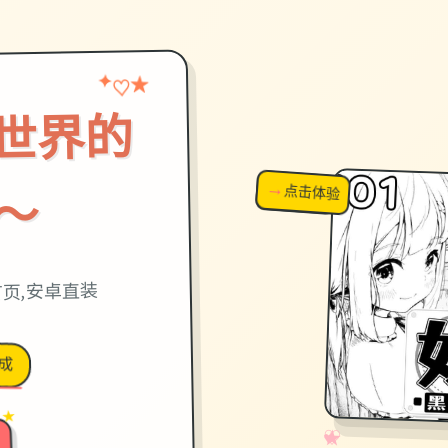
★
♡
✦
世界的
→
↗
点击体验
超棒！
～
首页,安卓直装
成
 ★
✧
♡
★
♥