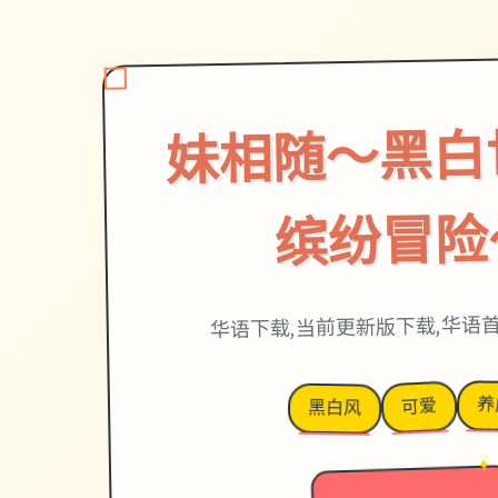
妹相随～黑白
缤纷冒险
华语下载,当前更新版下载,华语
养
可爱
黑白风
→
✦