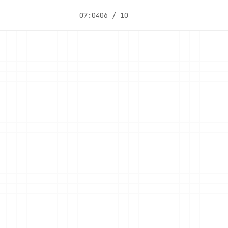
07:04
06 / 10