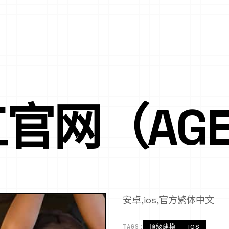
官网（AGE
安卓,ios,官方繁体中文
TAGS:
顶级建模
IOS