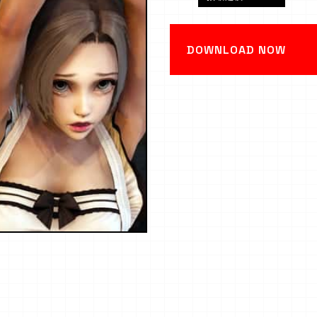
DOWNLOAD NOW