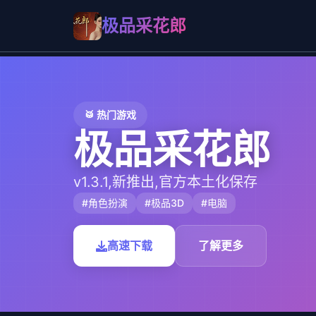
极品采花郎
🥁 热门游戏
极品采花郎
v1.3.1,新推出,官方本土化保存
#角色扮演
#极品3D
#电脑
高速下载
了解更多