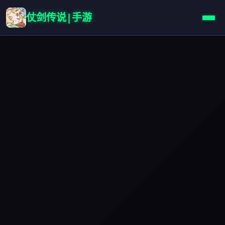
仗剑传说|手游