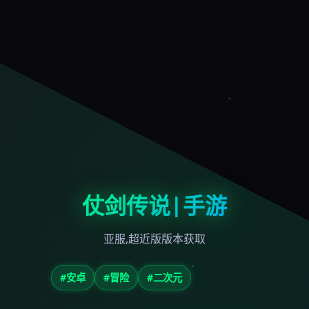
仗剑传说|手游
亚服,超近版版本获取
#安卓
#冒险
#二次元