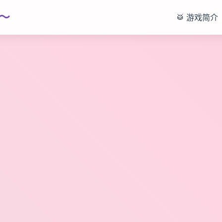
～
🥁 游戏简介