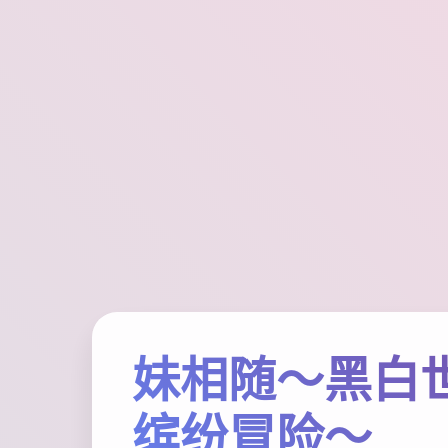
妹相随～黑白
缤纷冒险～