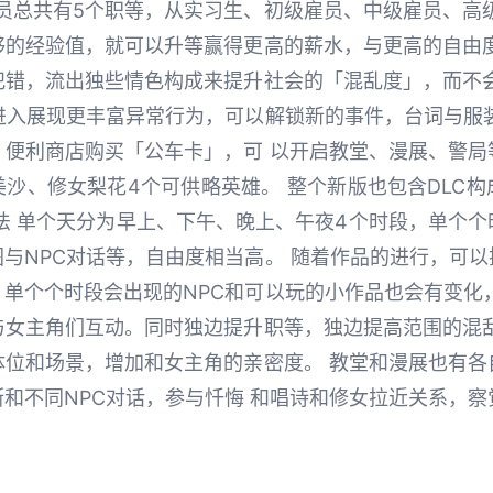
查员总共有5个职等，从实习生、初级雇员、中级雇员、高
够的经验值，就可以升等赢得更高的薪水，与更高的自由度
犯错，流出独些情色构成来提升社会的「混乱度」，而不会
进入展现更丰富异常行为，可以解锁新的事件，台词与服
，便利商店购买「公车卡」，可 以开启教堂、漫展、警局
沙、修女梨花4个可供略英雄。 整个新版也包含DLC
法 单个天分为早上、下午、晚上、午夜4个时段，单个
与NPC对话等，自由度相当高。 随着作品的进行，可
单个个时段会出现的NPC和可以玩的小作品也会有变化
与女主角们互动。同时独边提升职等，独边提高范围的混乱
体位和场景，增加和女主角的亲密度。 教堂和漫展也有各
和不同NPC对话，参与忏悔 和唱诗和修女拉近关系，