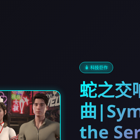
🧴 科技巨作
蛇之交
曲|Sym
the Se