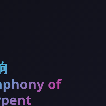
响
phony of
rpent