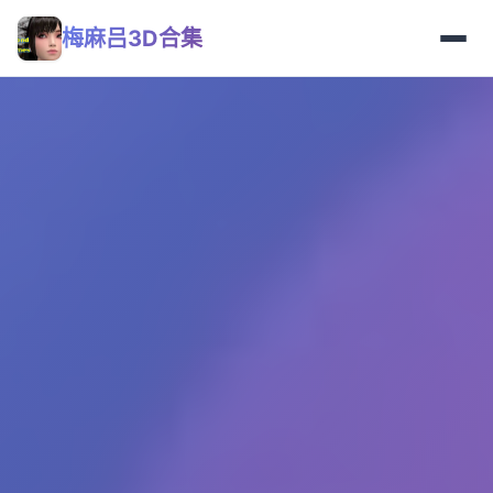
梅麻吕3D合集