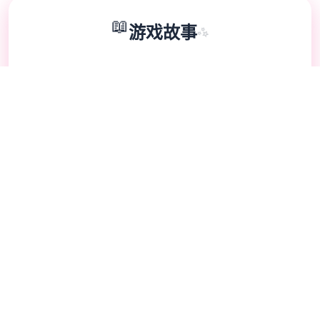
📖
游戏故事
✨
蛇之交响曲是在1个被性病毒吞噬的领域里，1
个年轻人觉察自己迷失在远离家乡的大城市
里，并拥有单件诡异的遗物。 在单群美女的
帮助下，觉察你的身份，并揭露1个让天堂和
地狱陷入战争边缘的复仇阴谋！
📱
🔥
技巧指南